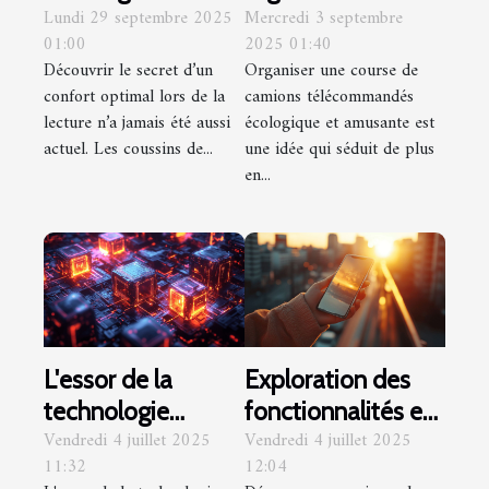
Lundi 29 septembre 2025
Mercredi 3 septembre
coussins de
course de camions
01:00
2025 01:40
lecture pour le
télécommandés
Découvrir le secret d’un
Organiser une course de
confort
écologique et
confort optimal lors de la
camions télécommandés
amusante ?
lecture n’a jamais été aussi
écologique et amusante est
actuel. Les coussins de...
une idée qui séduit de plus
en...
L'essor de la
Exploration des
technologie
fonctionnalités et
Vendredi 4 juillet 2025
Vendredi 4 juillet 2025
blockchain en
avantages du
11:32
12:04
dehors des
Nokia 8